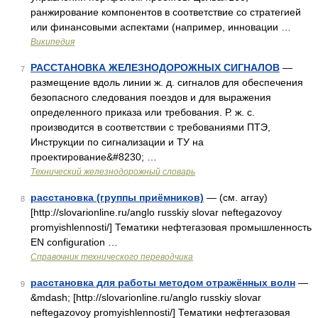
ранжирование компонентов в соответствие со стратегией
или финансовыми аспектами (например, инновации …
Википедия
РАССТАНОВКА ЖЕЛЕЗНОДОРОЖНЫХ СИГНАЛОВ
—
7
размещение вдоль линии ж. д. сигналов для обеспечения
безопасного следования поездов и для выражения
определенного приказа или требования. Р. ж. с.
производится в соответствии с требованиями ПТЭ,
Инструкции по сигнализации и ТУ на
проектирование&#8230; …
Технический железнодорожный словарь
расстановка (группы приёмников)
— (см. array)
8
[http://slovarionline.ru/anglo russkiy slovar neftegazovoy
promyishlennosti/] Тематики нефтегазовая промышленность
EN configuration …
Справочник технического переводчика
расстановка для работы методом отражённых волн
—
9
&mdash; [http://slovarionline.ru/anglo russkiy slovar
neftegazovoy promyishlennosti/] Тематики нефтегазовая