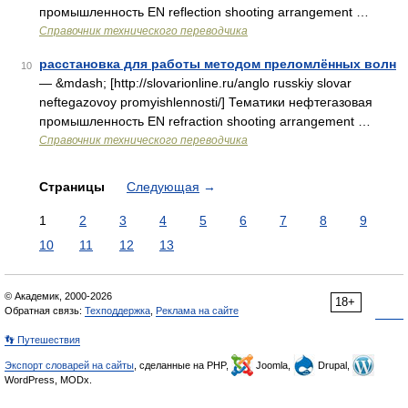
промышленность EN reflection shooting arrangement …
Справочник технического переводчика
расстановка для работы методом преломлённых волн
10
— &mdash; [http://slovarionline.ru/anglo russkiy slovar
neftegazovoy promyishlennosti/] Тематики нефтегазовая
промышленность EN refraction shooting arrangement …
Справочник технического переводчика
Страницы
Следующая
→
1
2
3
4
5
6
7
8
9
10
11
12
13
© Академик, 2000-2026
18+
Обратная связь:
Техподдержка
,
Реклама на сайте
👣 Путешествия
Экспорт словарей на сайты
, сделанные на PHP,
Joomla,
Drupal,
WordPress, MODx.