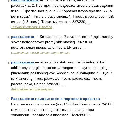
РАССТАНОВКА
— РАССТАНОВКА, и, жен. 1. см.
3
расставить. 2. Порядок, последовательность в размещении
чего н. Правильная р. сил. 3. Короткая пауза при чтении, в
речи (разг.). Читать с расстановкой. | прил. расстановочный,
ая, ое (к 3 знач.). Толковый словарь&#8230; …
Толковый словарь Ожегова
расстановка
— &mdash; [http://slovarionline.ru/anglo russkiy
4
slovar neftegazovoy promyishlennosti/] Тематики
нефтегазовая промышленность EN array …
Справочник технического переводчика
расстановка
— išdėstymas statusas T sritis automatika
5
atitikmenys: angl. allocation; arrangement; layout; mapping;
placement; positioning vok. Anordnung, f; Belegung, f; Layout,
n; Plazierung, f rus. размещение, n; расположение, n;
расстановка, f pranc.&#8230; …
Automatikos terminų žodynas
Расстановка приоритетов в портфеле проектов
—
6
Расстановка приоритетов (анг. Prioritize Components)&#160;
компонент группы процессов выравнивания при
управлении портфелем проектов. Цель&#160;